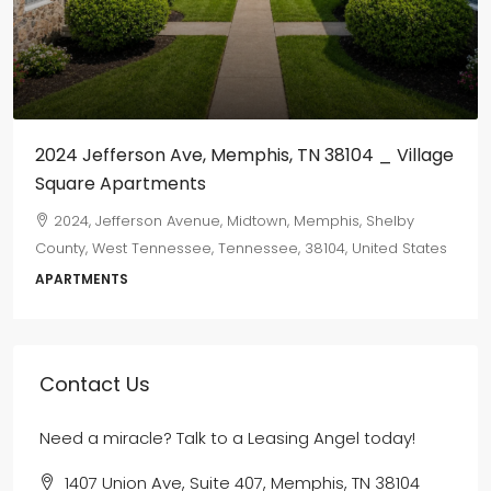
$800
/monthly
655 Marechalneil
665, Marechalneil Street, Orange Mound, Memphis,
Shelby County, West Tennessee, Tennessee, 38114, United
States
2
1
750
sqft
DUPLEX
Contact Us
Need a miracle? Talk to a Leasing Angel today!