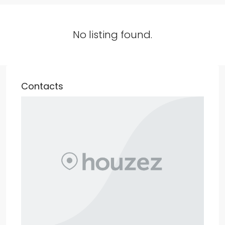
No listing found.
Contacts