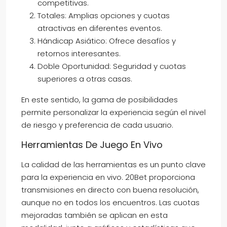
competitivas.
Totales: Amplias opciones y cuotas
atractivas en diferentes eventos.
Hándicap Asiático: Ofrece desafíos y
retornos interesantes.
Doble Oportunidad: Seguridad y cuotas
superiores a otras casas.
En este sentido, la gama de posibilidades
permite personalizar la experiencia según el nivel
de riesgo y preferencia de cada usuario.
Herramientas De Juego En Vivo
La calidad de las herramientas es un punto clave
para la experiencia en vivo. 20Bet proporciona
transmisiones en directo con buena resolución,
aunque no en todos los encuentros. Las cuotas
mejoradas también se aplican en esta