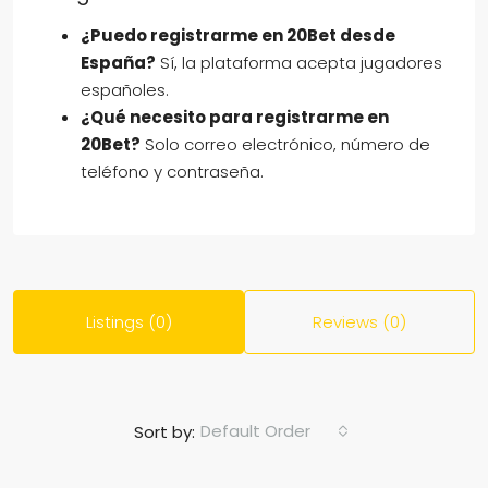
¿Puedo registrarme en 20Bet desde
España?
Sí, la plataforma acepta jugadores
españoles.
¿Qué necesito para registrarme en
20Bet?
Solo correo electrónico, número de
teléfono y contraseña.
Listings (0)
Reviews (0)
Default Order
Sort by: