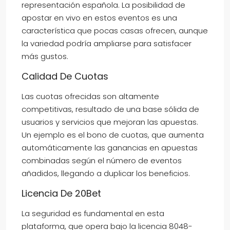
representación española. La posibilidad de
apostar en vivo en estos eventos es una
característica que pocas casas ofrecen, aunque
la variedad podría ampliarse para satisfacer
más gustos.
Calidad De Cuotas
Las cuotas ofrecidas son altamente
competitivas, resultado de una base sólida de
usuarios y servicios que mejoran las apuestas.
Un ejemplo es el bono de cuotas, que aumenta
automáticamente las ganancias en apuestas
combinadas según el número de eventos
añadidos, llegando a duplicar los beneficios.
Licencia De 20Bet
La seguridad es fundamental en esta
plataforma, que opera bajo la licencia 8048-