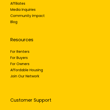
Careers
Affiliates
Media Inquiries
Community Impact
Blog
Resources
For Renters
For Buyers
For Owners
Affordable Housing
Join Our Network
Customer Support