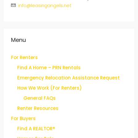
1407 Union Ave, Suite 407, Memphis, TN 38104
info@leasingangels.net
Menu
For Renters
Find A Home – PRN Rentals
Emergency Relocation Assistance Request
How We Work (For Renters)
General FAQs
Renter Resources
For Buyers
Find A REALTOR®