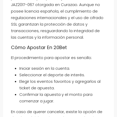
JAZ2017-067 otorgada en Curazao. Aunque no
posee licencia española, el cumplimiento de
regulaciones internacionales y el uso de cifrado
SSL garantizan la protección de datos y
transacciones, resguardando la integridad de
las cuentas y la información personal.
Cómo Apostar En 20Bet
El procedimiento para apostar es sencillo:
Iniciar sesión en la cuenta.
Seleccionar el deporte de interés.
Elegir los eventos favoritos y agregarlos al
ticket de apuesta.
Confirmar la apuesta y el monto para
comenzar a jugar.
En caso de querer cancelar, existe la opción de