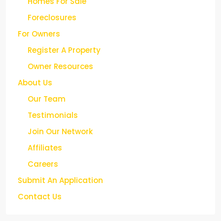
Homes For Sale
Foreclosures
For Owners
Register A Property
Owner Resources
About Us
Our Team
Testimonials
Join Our Network
Affiliates
Careers
Submit An Application
Contact Us