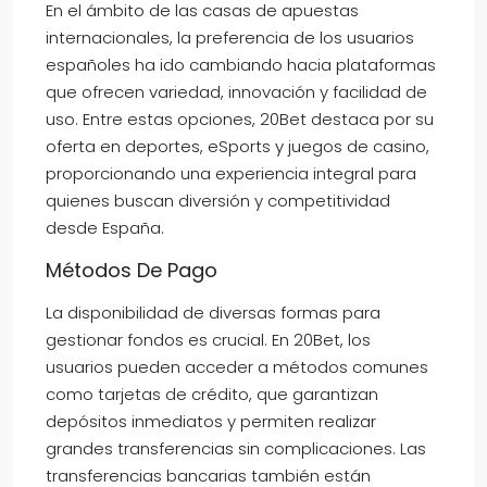
En el ámbito de las casas de apuestas
internacionales, la preferencia de los usuarios
españoles ha ido cambiando hacia plataformas
que ofrecen variedad, innovación y facilidad de
uso. Entre estas opciones, 20Bet destaca por su
oferta en deportes, eSports y juegos de casino,
proporcionando una experiencia integral para
quienes buscan diversión y competitividad
desde España.
Métodos De Pago
La disponibilidad de diversas formas para
gestionar fondos es crucial. En 20Bet, los
usuarios pueden acceder a métodos comunes
como tarjetas de crédito, que garantizan
depósitos inmediatos y permiten realizar
grandes transferencias sin complicaciones. Las
transferencias bancarias también están