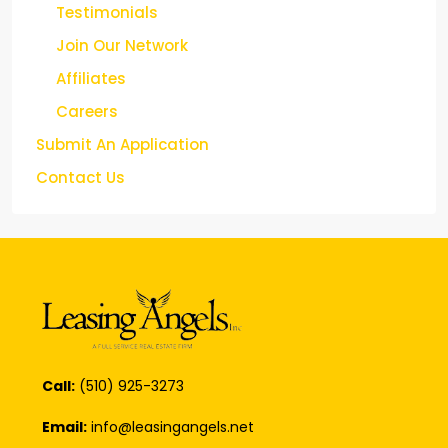
Testimonials
Join Our Network
Affiliates
Careers
Submit An Application
Contact Us
Call:
(510) 925-3273
Email:
info@leasingangels.net