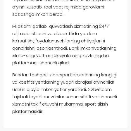
o‘yinni kuzatib, real vaqt rejimida garovlarni
sozlashga imkon beradi.
Mijozlarni qo‘llab-quvvatlash xizmatining 24/7
rejimida ishlashi va o‘zbek tilida yordam
ko‘rsatishi, foydalanuvchilarning ehtiyojlarini
qondirishni osonlashtiradi. Bank imkoniyatlarining
xilma-xilligi va tranzaksiyalarning xavfsizligi bu
platformani ishonchli qiladi.
Bundan tashqari, kibersport bozorlarining kengligi
va koeffitsiyentlarning yuqori darajasi o‘yinchilar
uchun ajoyib imkoniyatlar yaratadi. 22bet.com
tajribali foydalanuvchilar uchun sifatli va ishonchli
xizmatni taklif etuvchi mukammal sport tikish
platformasidir.