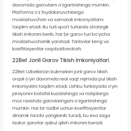
davomida garovlarni o‘zgartirishingiz mumkin.
Platforma o‘z foydalanuvchilariga
moslashuvchan va samarali imkoniyatlarni
taqdim etadi. Bu turli sport turlarida strategik
tikish imkonini berib, har bir garov turi bo‘yicha
moslashuvchanlik yaratadi. Tanlovlar keng va
koeffitsiyentlar raqobatbardosh.
22Bet Jonli Garov Tikish Imkoniyatlari
22Bet Uzbekistan bukmekeri jonli garov tikish
orqali o‘yin davomida real vaqt rejimida pul tikish
imkoniyatini taqdim etadi. Ushbu funksiyada o‘yin
jarayonini batafsil kuzatishingiz va natijalarga
mos ravishda garovlaringizni o‘zgartirishingiz
mumkin. Har bir tadbir uchun koeffitsiyentlar
dinamik tarzda yangilanib turadi, bu esa sizga
tezkor qarorlar qabul qilish imkonini beradi.