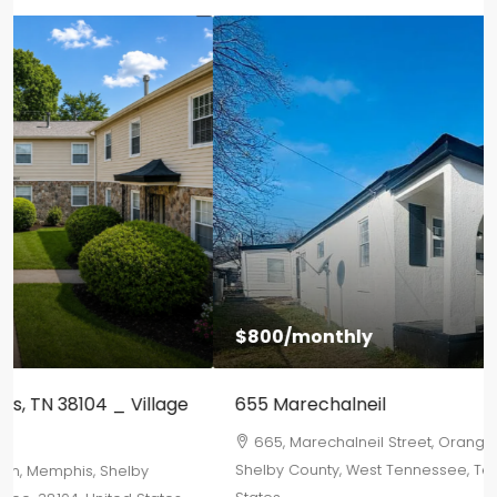
$800
/monthly
655 Marechalneil
665, Marechalneil Street, Orange Mound, Memphis,
Shelby County, West Tennessee, Tennessee, 38114, United