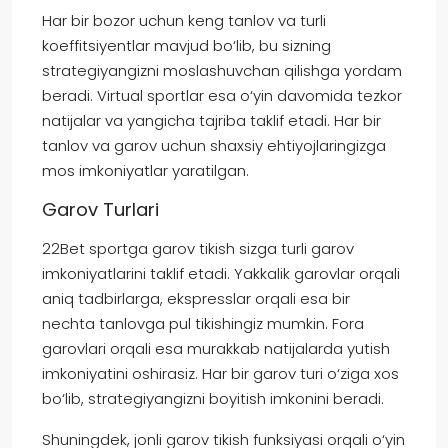
Har bir bozor uchun keng tanlov va turli
koeffitsiyentlar mavjud bo‘lib, bu sizning
strategiyangizni moslashuvchan qilishga yordam
beradi. Virtual sportlar esa o‘yin davomida tezkor
natijalar va yangicha tajriba taklif etadi. Har bir
tanlov va garov uchun shaxsiy ehtiyojlaringizga
mos imkoniyatlar yaratilgan.
Garov Turlari
22Bet sportga garov tikish sizga turli garov
imkoniyatlarini taklif etadi. Yakkalik garovlar orqali
aniq tadbirlarga, ekspresslar orqali esa bir
nechta tanlovga pul tikishingiz mumkin. Fora
garovlari orqali esa murakkab natijalarda yutish
imkoniyatini oshirasiz. Har bir garov turi o‘ziga xos
bo‘lib, strategiyangizni boyitish imkonini beradi.
Shuningdek, jonli garov tikish funksiyasi orqali o‘yin