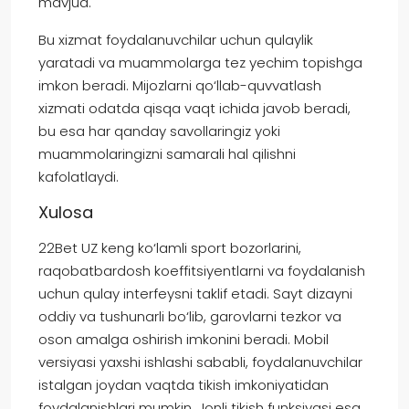
mavjud.
Bu xizmat foydalanuvchilar uchun qulaylik
yaratadi va muammolarga tez yechim topishga
imkon beradi. Mijozlarni qo‘llab-quvvatlash
xizmati odatda qisqa vaqt ichida javob beradi,
bu esa har qanday savollaringiz yoki
muammolaringizni samarali hal qilishni
kafolatlaydi.
Xulosa
22Bet UZ keng ko‘lamli sport bozorlarini,
raqobatbardosh koeffitsiyentlarni va foydalanish
uchun qulay interfeysni taklif etadi. Sayt dizayni
oddiy va tushunarli bo‘lib, garovlarni tezkor va
oson amalga oshirish imkonini beradi. Mobil
versiyasi yaxshi ishlashi sababli, foydalanuvchilar
istalgan joydan vaqtda tikish imkoniyatidan
foydalanishlari mumkin. Jonli tikish funksiyasi esa