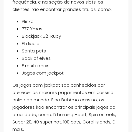
frequência, e na seção de novos slots, os
clientes irão encontrar grandes títulos, como:
Plinko
777 Xmas
Blackjack 52-Ruby
El diablo
Santa pets
Book of elves
E muito mais.
Jogos com jackpot
Os jogos com jackpot são conhecidos por
oferecer os maiores pagamentos em cassino
online do mundo. E no BetAmo cassino, os
jogadores irão encontrar os principais jogos da
atualidade, como: 5 burning Heart, Spin or reels,
Super 20, 40 super hot, 100 cats, Coral Islands, E
mais.