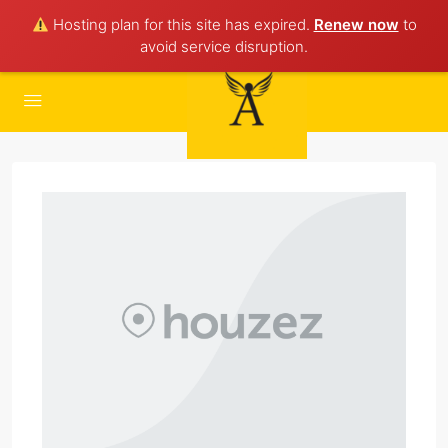
Hosting plan for this site has expired.
Renew now
to
avoid service disruption.