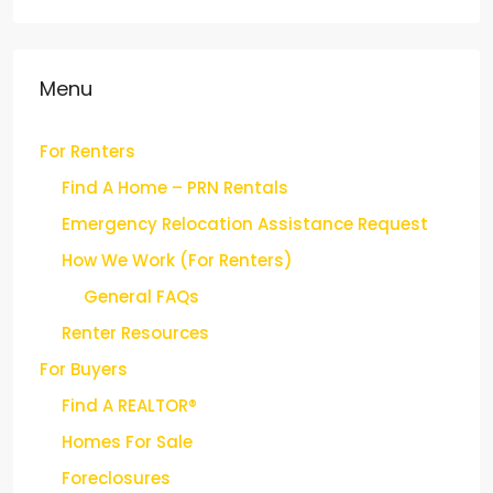
Menu
For Renters
Find A Home – PRN Rentals
Emergency Relocation Assistance Request
How We Work (For Renters)
General FAQs
Renter Resources
For Buyers
Find A REALTOR®
Homes For Sale