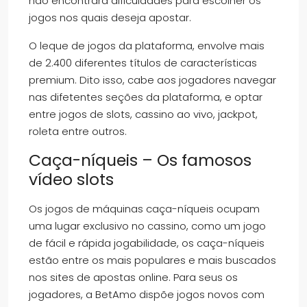
não encontrará dificuldades para escolher os
jogos nos quais deseja apostar.
O leque de jogos da plataforma, envolve mais
de 2.400 diferentes títulos de características
premium. Dito isso, cabe aos jogadores navegar
nas difetentes seções da plataforma, e optar
entre jogos de slots, cassino ao vivo, jackpot,
roleta entre outros.
Caça-níqueis – Os famosos
vídeo slots
Os jogos de máquinas caça-níqueis ocupam
uma lugar exclusivo no cassino, como um jogo
de fácil e rápida jogabilidade, os caça-níqueis
estão entre os mais populares e mais buscados
nos sites de apostas online. Para seus os
jogadores, a BetAmo dispõe jogos novos com