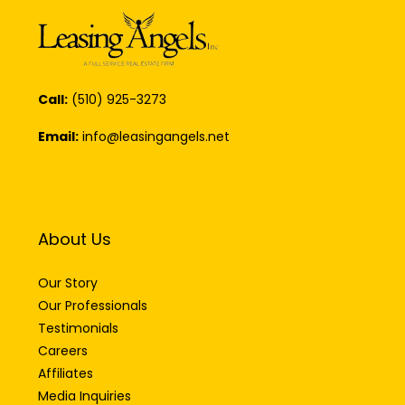
Call:
(510) 925-3273
Email:
info@leasingangels.net
About Us
Our Story
Our Professionals
Testimonials
Careers
Affiliates