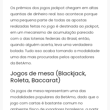
Os prêmios dos jogos jackpot chegam em altas
quantias de dinheiro real. Isso acontece porque
uma pequena parte de todas as apostas
realizadas feitas no jogo é destinada ao jackpot,
em um mecanismo de acumulação parecido
com o das loterias federais do Brasil, então,
quando alguém acerta, leva uma verdadeira
bolada. Tudo isso acaba tornando a modalidade
uma das mais procuradas pelos apostadores
da BetAmo.
Jogos de mesa (Blackjack,
Roleta, Baccarat)
Os jogos de mesa representam uma das
modalidades populares da BetAmo, dado que o
jogo com cartas é bastante comum no
ambiente físico de jogadores brasileiros, a partir