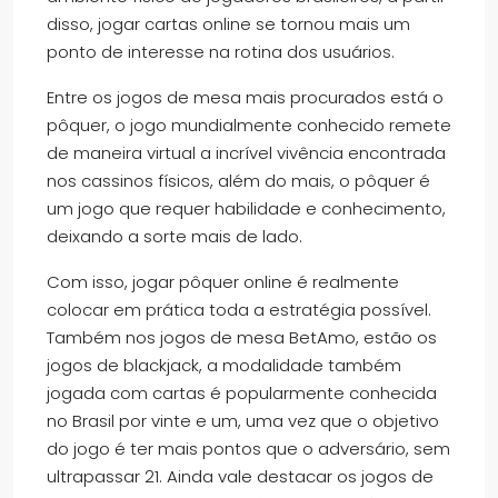
disso, jogar cartas online se tornou mais um
ponto de interesse na rotina dos usuários.
Entre os jogos de mesa mais procurados está o
pôquer, o jogo mundialmente conhecido remete
de maneira virtual a incrível vivência encontrada
nos cassinos físicos, além do mais, o pôquer é
um jogo que requer habilidade e conhecimento,
deixando a sorte mais de lado.
Com isso, jogar pôquer online é realmente
colocar em prática toda a estratégia possível.
Também nos jogos de mesa BetAmo, estão os
jogos de blackjack, a modalidade também
jogada com cartas é popularmente conhecida
no Brasil por vinte e um, uma vez que o objetivo
do jogo é ter mais pontos que o adversário, sem
ultrapassar 21. Ainda vale destacar os jogos de