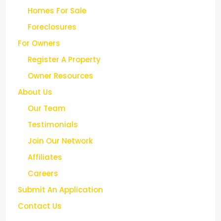
Homes For Sale
Foreclosures
For Owners
Register A Property
Owner Resources
About Us
Our Team
Testimonials
Join Our Network
Affiliates
Careers
Submit An Application
Contact Us