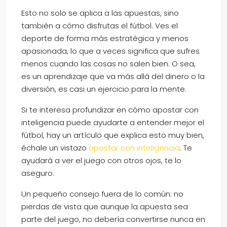
Esto no solo se aplica a las apuestas, sino
también a cómo disfrutas el fútbol. Ves el
deporte de forma más estratégica y menos
apasionada, lo que a veces significa que sufres
menos cuando las cosas no salen bien. O sea,
es un aprendizaje que va más allá del dinero o la
diversión, es casi un ejercicio para la mente.
Si te interesa profundizar en cómo apostar con
inteligencia puede ayudarte a entender mejor el
fútbol, hay un artículo que explica esto muy bien,
échale un vistazo
apostar con inteligencia
. Te
ayudará a ver el juego con otros ojos, te lo
aseguro.
Un pequeño consejo fuera de lo común: no
pierdas de vista que aunque la apuesta sea
parte del juego, no debería convertirse nunca en