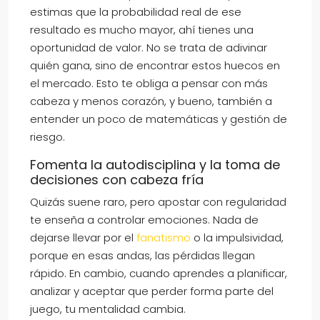
estimas que la probabilidad real de ese
resultado es mucho mayor, ahí tienes una
oportunidad de valor. No se trata de adivinar
quién gana, sino de encontrar estos huecos en
el mercado. Esto te obliga a pensar con más
cabeza y menos corazón, y bueno, también a
entender un poco de matemáticas y gestión de
riesgo.
Fomenta la autodisciplina y la toma de
decisiones con cabeza fría
Quizás suene raro, pero apostar con regularidad
te enseña a controlar emociones. Nada de
dejarse llevar por el
fanatismo
o la impulsividad,
porque en esas andas, las pérdidas llegan
rápido. En cambio, cuando aprendes a planificar,
analizar y aceptar que perder forma parte del
juego, tu mentalidad cambia.