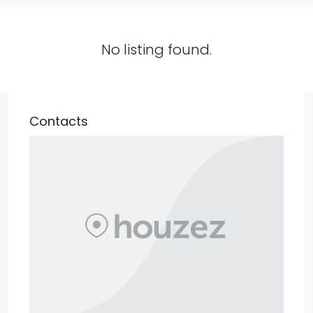
No listing found.
Contacts