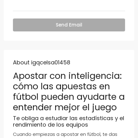
Send Email
About igqcelsa01458
Apostar con inteligencia:
cómo las apuestas en
fútbol pueden ayudarte a
entender mejor el juego
Te obliga a estudiar las estadísticas y el
rendimiento de los equipos
Cuando empiezas a apostar en fútbol, te das