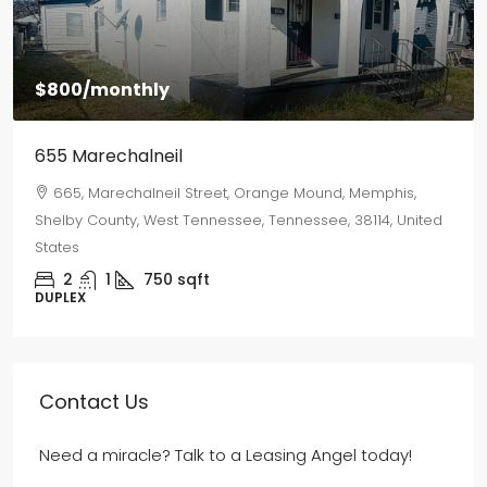
$1,500
/monthly
2577 Selman Ave
s,
2577, Selman Avenue, Binghampton, Memphis, Shelby
nited
County, West Tennessee, Tennessee, 38112, United State
3
2
1250
sqft
SINGLE FAMILY HOME
Contact Us
Need a miracle? Talk to a Leasing Angel today!
1407 Union Ave, Suite 407, Memphis, TN 38104