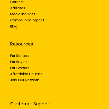
Affiliates
Media Inquiries
Community Impact
Blog
Resources
For Renters
For Buyers
For Owners
Affordable Housing
Join Our Network
Customer Support