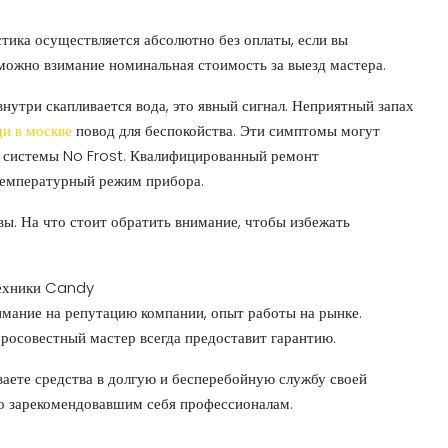
тика осуществляется абсолютно без оплаты, если вы
405 W Brooks Rd
можно взимание номинальная стоимость за выезд мастера.
405, West Brooks Road, Memphis, Shelby
внутри скапливается вода, это явный сигнал. Неприятный запах
County, West Tennessee, Tennessee, 38109,
ди в москве
повод для беспокойства. Эти симптомы могут
United States
у системы No Frost. Квалифицированный ремонт
2
1
1250
sqft
температурный режим прибора.
SINGLE FAMILY HOME
ы. На что стоит обратить внимание, чтобы избежать
техники Candy
мание на репутацию компании, опыт работы на рынке.
росовестный мастер всегда предоставит гарантию.
аете средства в долгую и бесперебойную службу своей
ко зарекомендовавшим себя профессионалам.