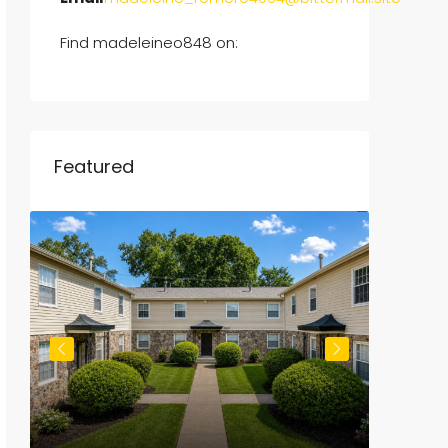
Find madeleineo848 on:
Featured
$800
/