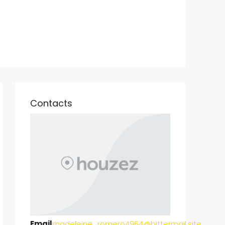
Contacts
Email
madeleine_romero4964@bittermail.site