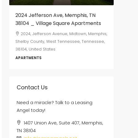
2024 Jefferson Ave, Memphis, TN
655 Ma
38104 _ Village Square Apartments
665, M
Memphis,
2024, Jefferson Avenue, Midtown, Memphis,
Tennesse
Shelby County, West Tennessee, Tennessee,
38104, United States
2
DUPLEX
APARTMENTS
Contact Us
Need a miracle? Talk to a Leasing
Angel today!
1407 Union Ave, Suite 407, Memphis,
TN 38104