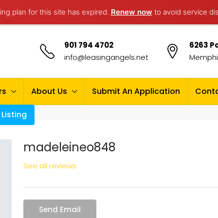
ng plan for this site has expired.
Renew now
to avoid service di
901 794 4702
6263 Po
info@leasingangels.net
Memphis
rs
About Us
Submit An Application
Conta
Listing
madeleineo848
See all reviews
Send Email