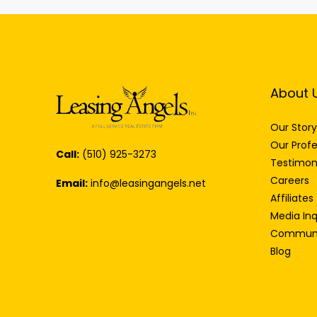
About 
Our Story
Our Profe
Call:
(510) 925-3273
Testimon
Careers
Email:
info@leasingangels.net
Affiliates
Media Inq
Communi
Blog