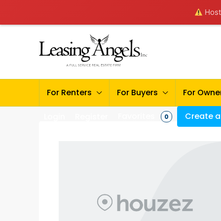
Hosti
For Renters
For Buyers
For Owne
Favorites
Create a 
Login
Register
0