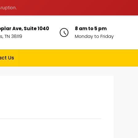
sruption.
plar Ave, Suite 1040
8 am to 5 pm
, TN 38119
Monday to Friday
ct Us