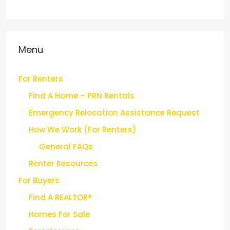
info@leasingangels.net
Menu
For Renters
Find A Home – PRN Rentals
Emergency Relocation Assistance Request
How We Work (For Renters)
General FAQs
Renter Resources
For Buyers
Find A REALTOR®
Homes For Sale