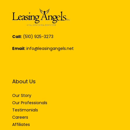
Call:
(510) 925-3273
Email:
info@leasingangels.net
About Us
Our Story
Our Professionals
Testimonials
Careers
Affiliates