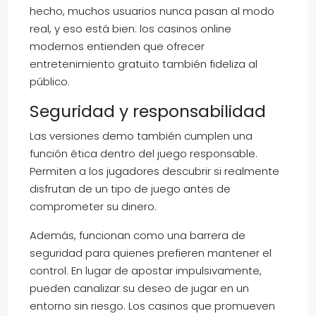
hecho, muchos usuarios nunca pasan al modo
real, y eso está bien: los casinos online
modernos entienden que ofrecer
entretenimiento gratuito también fideliza al
público.
Seguridad y responsabilidad
Las versiones demo también cumplen una
función ética dentro del juego responsable.
Permiten a los jugadores descubrir si realmente
disfrutan de un tipo de juego antes de
comprometer su dinero.
Además, funcionan como una barrera de
seguridad para quienes prefieren mantener el
control. En lugar de apostar impulsivamente,
pueden canalizar su deseo de jugar en un
entorno sin riesgo. Los casinos que promueven