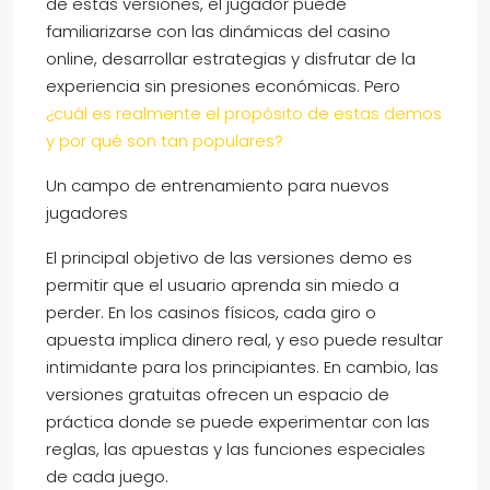
de estas versiones, el jugador puede
familiarizarse con las dinámicas del casino
online, desarrollar estrategias y disfrutar de la
experiencia sin presiones económicas. Pero
¿cuál es realmente el propósito de estas demos
y por qué son tan populares?
Un campo de entrenamiento para nuevos
jugadores
El principal objetivo de las versiones demo es
permitir que el usuario aprenda sin miedo a
perder. En los casinos físicos, cada giro o
apuesta implica dinero real, y eso puede resultar
intimidante para los principiantes. En cambio, las
versiones gratuitas ofrecen un espacio de
práctica donde se puede experimentar con las
reglas, las apuestas y las funciones especiales
de cada juego.