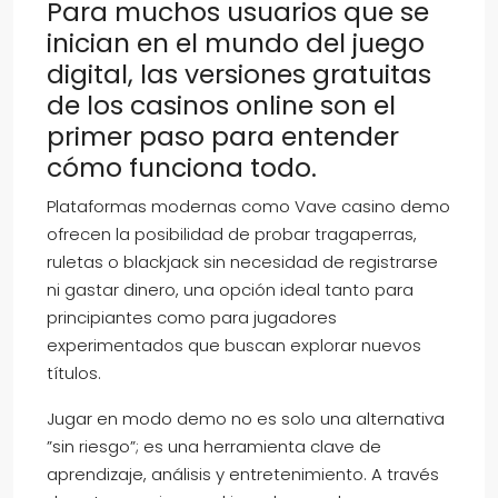
Para muchos usuarios que se
inician en el mundo del juego
digital, las versiones gratuitas
de los casinos online son el
primer paso para entender
cómo funciona todo.
Plataformas modernas como Vave casino demo
ofrecen la posibilidad de probar tragaperras,
ruletas o blackjack sin necesidad de registrarse
ni gastar dinero, una opción ideal tanto para
principiantes como para jugadores
experimentados que buscan explorar nuevos
títulos.
Jugar en modo demo no es solo una alternativa
”sin riesgo”; es una herramienta clave de
aprendizaje, análisis y entretenimiento. A través