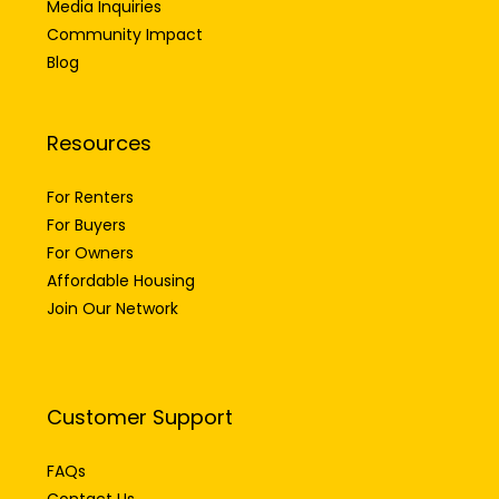
Media Inquiries
Community Impact
Blog
Resources
For Renters
For Buyers
For Owners
Affordable Housing
Join Our Network
Customer Support
FAQs