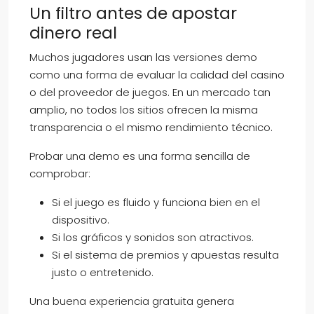
Un filtro antes de apostar
dinero real
Muchos jugadores usan las versiones demo
como una forma de evaluar la calidad del casino
o del proveedor de juegos. En un mercado tan
amplio, no todos los sitios ofrecen la misma
transparencia o el mismo rendimiento técnico.
Probar una demo es una forma sencilla de
comprobar:
Si el juego es fluido y funciona bien en el
dispositivo.
Si los gráficos y sonidos son atractivos.
Si el sistema de premios y apuestas resulta
justo o entretenido.
Una buena experiencia gratuita genera