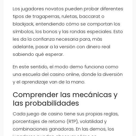
Los jugadores novatos pueden probar diferentes
tipos de tragaperras, ruletas, baccarat o
blackjack, entendiendo cómo se comportan los
símbolos, los bonos y las rondas especiales. Esto
les da la confianza necesaria para, más
adelante, pasar a la versión con dinero real
sabiendo qué esperar.
En este sentido, el modo demo funciona como
una escuela del casino online, donde la diversión
y el aprendizaje van de la mano.
Comprender las mecánicas y
las probabilidades
Cada juego de casino tiene sus propias reglas,
porcentajes de retorno (RTP), volatilidad y
combinaciones ganadoras. En las demos, los