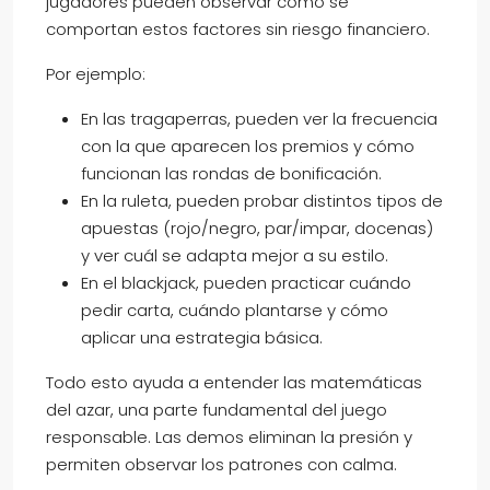
jugadores pueden observar cómo se
comportan estos factores sin riesgo financiero.
Por ejemplo:
En las tragaperras, pueden ver la frecuencia
con la que aparecen los premios y cómo
funcionan las rondas de bonificación.
En la ruleta, pueden probar distintos tipos de
apuestas (rojo/negro, par/impar, docenas)
y ver cuál se adapta mejor a su estilo.
En el blackjack, pueden practicar cuándo
pedir carta, cuándo plantarse y cómo
aplicar una estrategia básica.
Todo esto ayuda a entender las matemáticas
del azar, una parte fundamental del juego
responsable. Las demos eliminan la presión y
permiten observar los patrones con calma.