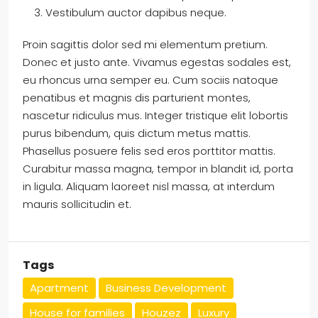
Vestibulum auctor dapibus neque.
Proin sagittis dolor sed mi elementum pretium.
Donec et justo ante. Vivamus egestas sodales est,
eu rhoncus urna semper eu. Cum sociis natoque
penatibus et magnis dis parturient montes,
nascetur ridiculus mus. Integer tristique elit lobortis
purus bibendum, quis dictum metus mattis.
Phasellus posuere felis sed eros porttitor mattis.
Curabitur massa magna, tempor in blandit id, porta
in ligula. Aliquam laoreet nisl massa, at interdum
mauris sollicitudin et.
Tags
Apartment
Business Development
House for families
Houzez
Luxury