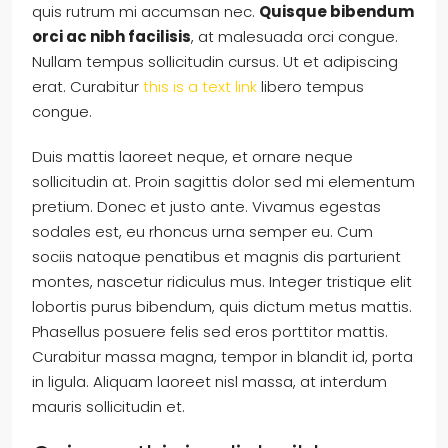
quis rutrum mi accumsan nec.
Quisque bibendum
orci ac nibh facilisis
, at malesuada orci congue.
Nullam tempus sollicitudin cursus. Ut et adipiscing
erat. Curabitur
this is a text link
libero tempus
congue.
Duis mattis laoreet neque, et ornare neque
sollicitudin at. Proin sagittis dolor sed mi elementum
pretium. Donec et justo ante. Vivamus egestas
sodales est, eu rhoncus urna semper eu. Cum
sociis natoque penatibus et magnis dis parturient
montes, nascetur ridiculus mus. Integer tristique elit
lobortis purus bibendum, quis dictum metus mattis.
Phasellus posuere felis sed eros porttitor mattis.
Curabitur massa magna, tempor in blandit id, porta
in ligula. Aliquam laoreet nisl massa, at interdum
mauris sollicitudin et.