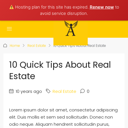
Hosting plan for this site has expired.
Renew now
to
avoid service disruption.
Home
Real Estate
10 Quick Tips About Real Estate
10 Quick Tips About Real
Estate
10 years ago
Real Estate
0
Lorem ipsum dolor sit amet, consectetur adipiscing
elit. Duis mollis et sem sed sollicitudin. Donec non
odio neque. Aliquam hendrerit sollicitudin purus,